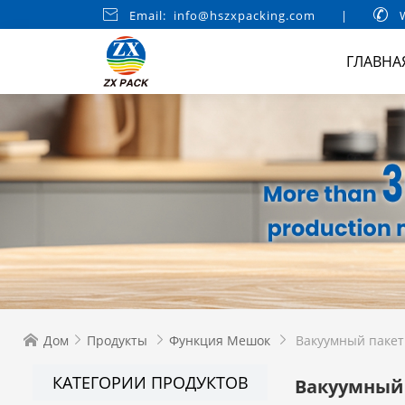

Email: info@hszxpacking.com
|

W
ГЛАВНА
Дом
Продукты
Функция Мешок
Вакуумный пакет




КАТЕГОРИИ ПРОДУКТОВ
Вакуумный