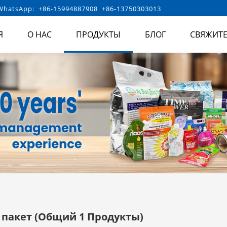
hatsApp: +86-15994887908 +86-13750303013
Я
О НАС
ПРОДУКТЫ
БЛОГ
СВЯЖИТЕ
 пакет
(Общий 1 Продукты)