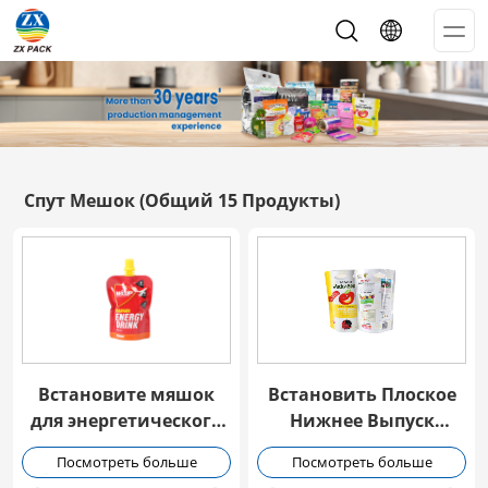
Op
Me
Спут Мешок
(Общий 15 Продукты)
Встановите мяшок
Встановить Плоское
для энергетического
Нижнее Выпуск
напитка
Мешок с клапаном
Посмотреть больше
Посмотреть больше