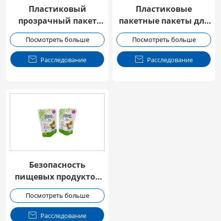
Пластиковый
Пластиковые
прозрачный пакет
пакетные пакеты для
для питьевой воды с
моющего средства
Посмотреть больше
Посмотреть больше
ручкой и пучкой

Расследование

Расследование
Безопасность
пищевых продуктов
Органический
Посмотреть больше
детский продукт
питания Упаковка су

Расследование