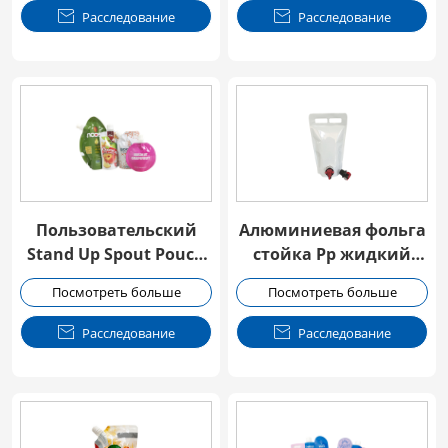

Расследование

Расследование
Пользовательский
Алюминиевая фольга
Stand Up Spout Pouch
стойка Pp жидкий
для упаковки сока
мешок с краном
Посмотреть больше
Посмотреть больше
детской еды
клапан

Расследование

Расследование