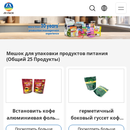
Op
Me
Мешок для упаковки продуктов питания
(Общий 25 Продукты)
Встановить кофе
герметичный
алюминиевая фольга
боковый гуссет кофе
мешок с молней
пластиковый мешок
Посмотреть больше
Посмотреть больше