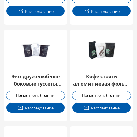

Расследование

Расследование
Эко-дружелюбные
Кофе стоять
боковые гуссеты
алюминиевая фольга
олова галстук
мешок с Ziplock
Посмотреть больше
Посмотреть больше
кофейные пакеты
клапан

Расследование

Расследование