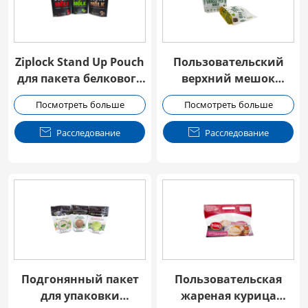
Ziplock Stand Up Pouch
Пользовательский
для пакета белкового
верхний мешок
порошка
молнии для
Посмотреть больше
Посмотреть больше
белкового порошка

Расследование

Расследование
Подгонянный пакет
Пользовательская
для упаковки
жареная курица