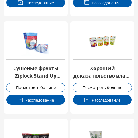

Расследование

Расследование
Сушеные фрукты
Хороший
Ziplock Stand Up
доказательство влаги
Мешок с окном
сушеные фрукты
Посмотреть больше
Посмотреть больше
Doypack с молней

Расследование

Расследование