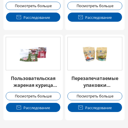
порошка белка
молния Stand-up
Посмотреть больше
Посмотреть больше
молнии
Pouch

Расследование

Расследование
Пользовательская
Перезапечатаемые
жареная курица
упаковки
упаковка мешок с
замороженных
Посмотреть больше
Посмотреть больше
молней
продуктов питания
Ziplock сумки

Расследование

Расследование