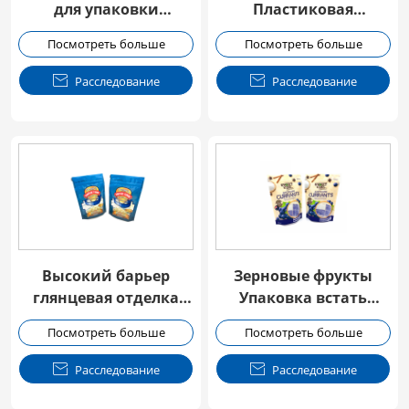
для упаковки
Пластиковая
продуктов питания с
Упаковка Стоять Up
Посмотреть больше
Посмотреть больше
высоким барьером
Ziplock Мешок

Расследование

Расследование
Высокий барьер
Зерновые фрукты
глянцевая отделка
Упаковка встать
закуски упаковка
сумка с окном
Посмотреть больше
Посмотреть больше
Doypack

Расследование

Расследование