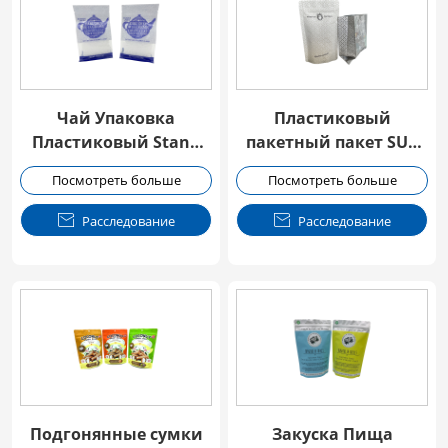
Чай Упаковка
Пластиковый
Пластиковый Stand
пакетный пакет SUP
Up Мешок с молней
для чайных листьев
Посмотреть больше
Посмотреть больше

Расследование

Расследование
Подгонянные сумки
Закуска Пища