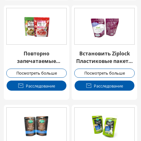
Повторно
Встановить Ziplock
запечатаемые
Пластиковые пакеты
зерновые фруктовые
для орехов Упаковка
Посмотреть больше
Посмотреть больше
овсеные пакеты
продуктов питания
Мешок

Расследование

Расследование