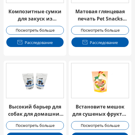
Композитные сумки
Матовая глянцевая
для закуск из
печать Pet Snacks
алюминиевой фольги
Молния Мешок
Посмотреть больше
Посмотреть больше
для домашних
животных

Расследование

Расследование
Высокий барьер для
Встановите мешок
собак для домашних
для сушеных фруктов
животных Упаковка
Упаковка с Ziplock
Посмотреть больше
Посмотреть больше
Ziplock Мешок