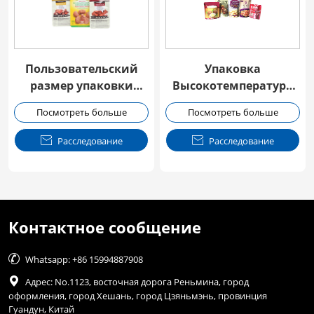
Пользовательский
Упаковка
размер упаковки
Высокотемпература
стоять вверх Retort
Food Retort Мешок
Посмотреть больше
Посмотреть больше
сумка
Мешок

Расследование

Расследование
Контактное сообщение

Whatsapp: +86 15994887908

Адрес: No.1123, восточная дорога Реньмина, город
оформления, город Хешань, город Цзяньмэнь, провинция
Гуандун, Китай