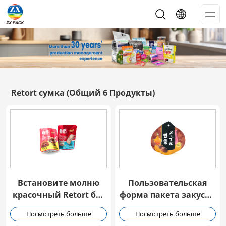
Op
Me
Retort сумка
(Общий 6 Продукты)
Встановите молню
Пользовательская
красочный Retort без
форма пакета закуски
утечки мешок
Retort Pouch
Посмотреть больше
Посмотреть больше