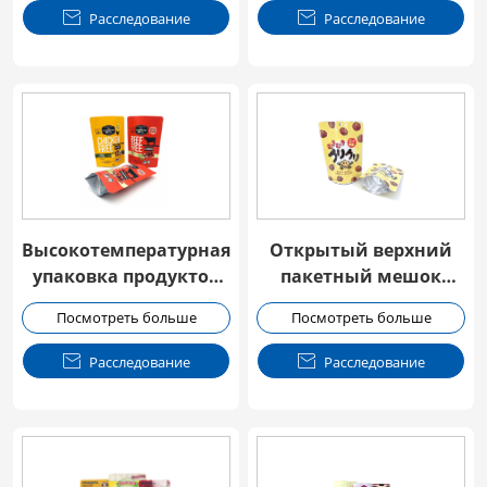

Расследование

Расследование
Высокотемпературная
Открытый верхний
упаковка продуктов
пакетный мешок
питания Retort Spout
реторта продукта
Посмотреть больше
Посмотреть больше
Pouch
питания

Расследование

Расследование