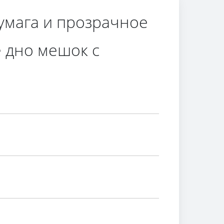
умага и прозрачное
е дно мешок с