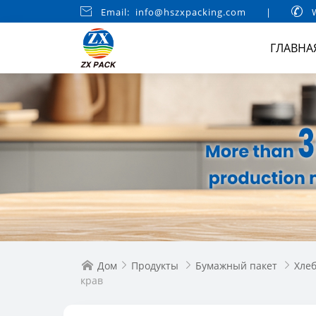

Email: info@hszxpacking.com
|

W
ГЛАВНА
Дом
Продукты
Бумажный пакет
Хле




крав