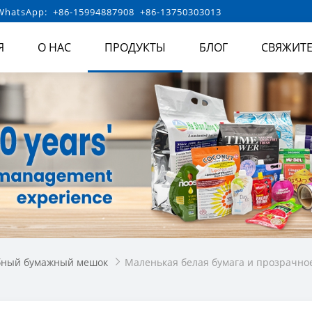
hatsApp: +86-15994887908 +86-13750303013
Я
О НАС
ПРОДУКТЫ
БЛОГ
СВЯЖИТЕ
бный бумажный мешок
Маленькая белая бумага и прозрачное
