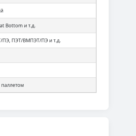
ой
t Bottom и т.д.
/ПЭ, ПЭТ/ВМПЭТ/ПЭ и т.д.
м паллетом