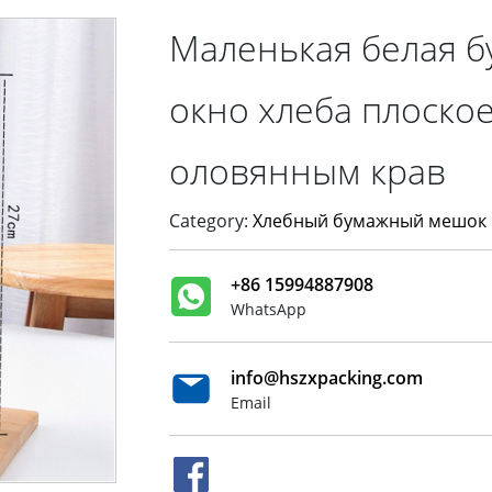
Маленькая белая б
окно хлеба плоско
оловянным крав
Category:
Хлебный бумажный мешок
+86 15994887908
WhatsApp
info@hszxpacking.com
Email