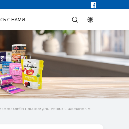
СЬ С НАМИ
 окно хлеба плоское дно мешок с оловянным