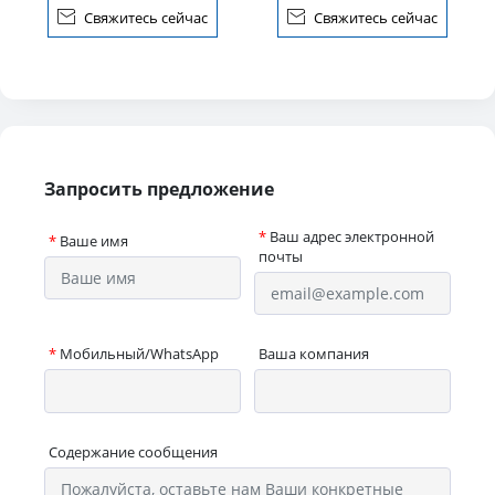
мешок с оловянны
оловянным кравато

Свяжитесь сейчас

Свяжитесь сейчас
Запросить предложение
*
Ваш адрес электронной
*
Ваше имя
почты
*
Мобильный/WhatsApp
Ваша компания
Содержание сообщения