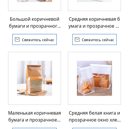
Большой коричневой
Средняя коричневая б
бумаги и прозрачного
умага и прозрачное ок
окна хлеба плоское дн
но хлеба плоское дно
о мешок с оловянным
мешок с оловянным к

Свяжитесь сейчас

Свяжитесь сейчас
Маленькая коричневая
Средняя белая книга и
бумага и прозрачное о
прозрачное окно хлеб
кно хлеба плоское дно
а плоское дно мешок с