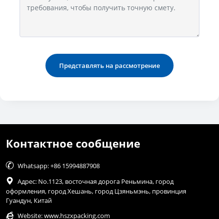
Представлять на рассмотрение
Контактное сообщение

Whatsapp: +86 15994887908

Адрес: No.1123, восточная дорога Реньмина, город
оформления, город Хешань, город Цзяньмэнь, провинция
Гуандун, Китай

Website:
www.hszxpacking.com