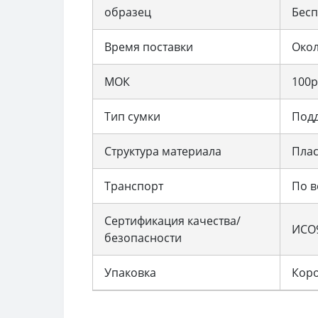
образец
Бесп
Время поставки
Окол
МОК
100p
Тип сумки
Подд
Структура материала
Плас
Транспорт
По в
Сертификация качества/
ИСО9
безопасности
Упаковка
Коро