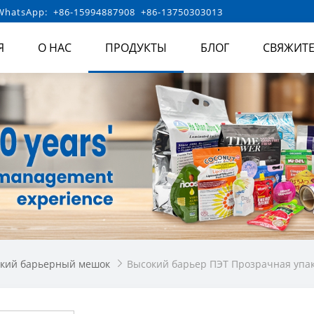
hatsApp: +86-15994887908 +86-13750303013
Я
О НАС
ПРОДУКТЫ
БЛОГ
СВЯЖИТЕ
кий барьерный мешок
Высокий барьер ПЭТ Прозрачная упак
