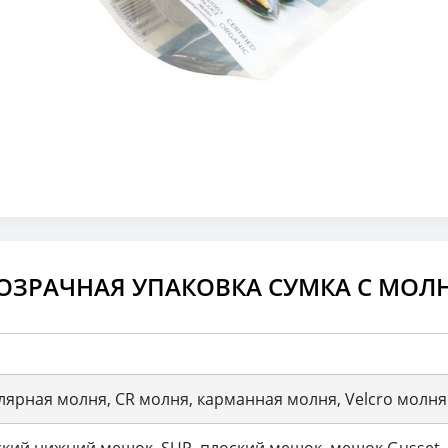
РОЗРАЧНАЯ УПАКОВКА СУМКА С МО
лярная молня, CR молня, карманная молня, Velcro молня
кий нижний мешок, SUP, плоский мешок, мешок Gusset