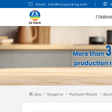

Email: info@hszxpacking.com
|

W
ГЛАВНА
Дом
Продукты
Функция Мешок
Высо



