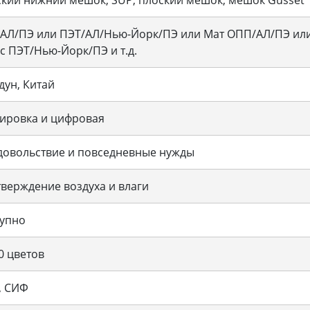
АЛ/ПЭ или ПЭТ/АЛ/Нью-Йорк/ПЭ или Мат ОПП/АЛ/ПЭ или
с ПЭТ/Нью-Йорк/ПЭ и т.д.
дун, Китай
ировка и цифровая
овольствие и повседневные нужды
верждение воздуха и влаги
упно
0 цветов
, СИФ