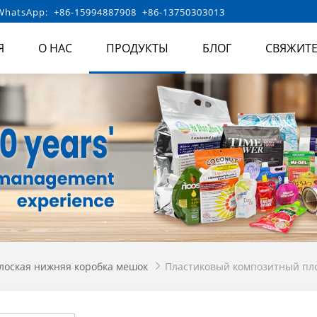
hatsApp: +86-15994887908 +86-13750303013
Я
О НАС
ПРОДУКТЫ
БЛОГ
СВЯЖИТЕ
лоская нижняя коробка мешок
Пластиковый композитный пло
