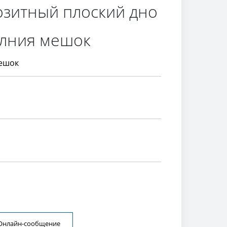
зитный плоский дно
олния мешок
ешок
Онлайн-сообщение