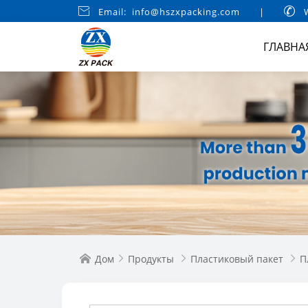

Email: info@hszxpacking.com
|

W
ГЛАВНА
Дом
Продукты
Пластиковый пакет
П



