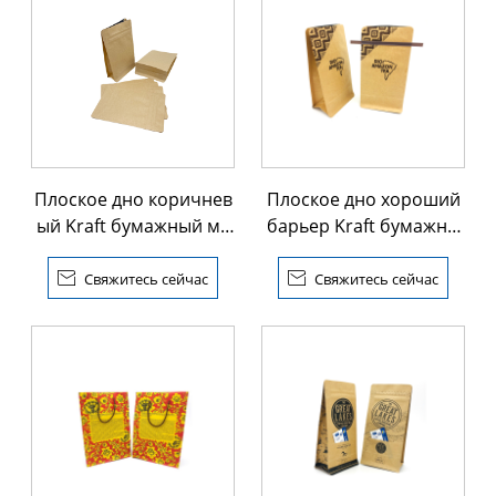
Плоское дно коричнев
Плоское дно хороший
ый Kraft бумажный ме
барьер Kraft бумажны
шок молнии
й клапан мешок

Свяжитесь сейчас

Свяжитесь сейчас