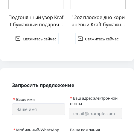
Подгонянный узор Kraf
12oz плоское дно кори
t бумажный подарочн
чневый Kraft бумажны
ый пакет с ручкой
й мешок

Свяжитесь сейчас

Свяжитесь сейчас
Запросить предложение
*
Ваш адрес электронной
*
Ваше имя
почты
*
Мобильный/WhatsApp
Ваша компания