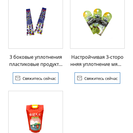
3 боковые уплотнения
Настройчивая 3-сторо
пластиковые продукты
нняя уплотнение мяшо
питания упаковки меш
к для упаковки корма д
ок
ля собак

Свяжитесь сейчас

Свяжитесь сейчас